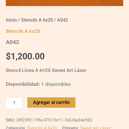
Inicio
/
Stencils A 6x20
/ A042
Stencils A 6x20
A042
$
1,200.00
Stencil Línea A 6×20 Sweet Art Láser
Disponibilidad:
1 disponibles
Agregar al carrito
SKU:
34f23f81-19fa-4797-9e11-7eb24a34e983
Categoría:
Stencils A 6x20
Etiqueta:
Sweet Art Láser