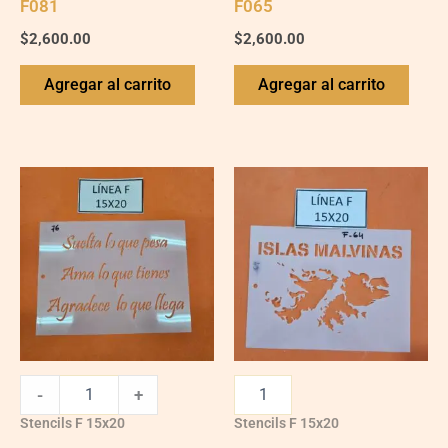
F081
F065
$
2,600.00
$
2,600.00
Agregar al carrito
Agregar al carrito
F076
quantity
-
+
Stencils F 15x20
Stencils F 15x20