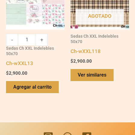
AGOTADO
Sedas Ch XXL Indelebles
-
+
50x70
Sedas Ch XXL Indelebles
Ch-wXXL118
50x70
$
2,900.00
Ch-wXXL13
$
2,900.00
Ver similares
Agregar al carrito