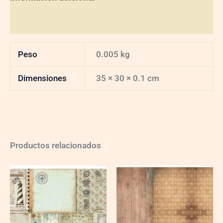
Valoraciones (0)
Peso
0.005 kg
Dimensiones
35 × 30 × 0.1 cm
Productos relacionados
Ch-
Ch-
wXXL108
wXXL109
quantity
quantity