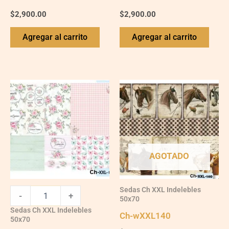
$
2,900.00
$
2,900.00
Agregar al carrito
Agregar al carrito
Ch-
wXXL13
quantity
AGOTADO
Sedas Ch XXL Indelebles
-
+
50x70
Sedas Ch XXL Indelebles
Ch-wXXL140
50x70