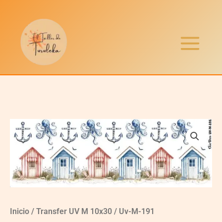
Ir
al
contenido
Uv-
M-
191
quantity
Inicio
/
Transfer UV M 10x30
/ Uv-M-191