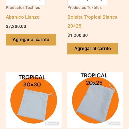
Productos Textiles
Productos Textiles
Abanico Lienzo
Bolsita Tropical Blanca
20×25
$
7,200.00
$
1,200.00
Agregar al carrito
Agregar al carrito
Bolsita
Bolsita
Tropical
Tropical
Crema
Crema
30x30
20x25
quantity
quantity