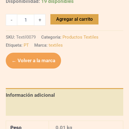
Disponibilidad:
19 disponibles
Agregar al carrito
-
+
SKU:
Textil0079
Categoría:
Productos Textiles
Etiqueta:
PT
Marca:
textiles
← Volver a la marca
Información adicional
Valoraciones (0)
Peso
0.01 kg