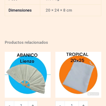
Dimensiones
20 × 24 × 8 cm
Productos relacionados
Abanico
Bolsita
Lienzo
Tropical
quantity
Blanca
20x25
quantity
-
+
-
+