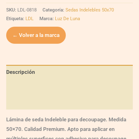
SKU:
LDL-0818
Categoría:
Sedas Indelebles 50x70
Etiqueta:
LDL
Marca:
Luz De Luna
← Volver a la marca
Descripción
Información adicional
Valoraciones (0)
Lámina de seda Indeleble para decoupage. Medida
50×70. Calidad Premium. Apto para aplicar en
múltiples superfices con adhesivo para decoupage.