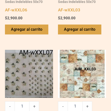
Sedas Indelebles 50x70
Sedas Indelebles 50x70
AF-wXXL06
AF-wXXL03
$
2,900.00
$
2,900.00
Agregar al carrito
Agregar al carrito
AM-
AiM_XXL03
wXXL07
quantity
quantity
-
+
-
+