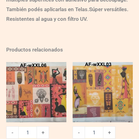
También podés aplicarlas en Telas.Súper versátiles.
Resistentes al agua y con filtro UV.
Productos relacionados
AF-
AF-
wXXL06
wXXL03
quantity
quantity
-
+
-
+