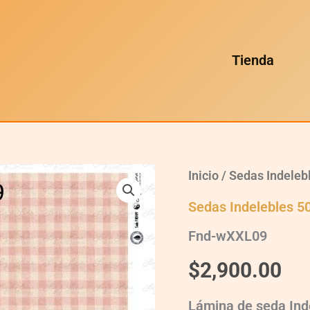
Tienda
Fnd-
Inicio
/
Sedas Indeleb
wXXL09
quantity
Sedas Indelebles 5
Fnd-wXXL09
$
2,900.00
Lámina de seda Ind