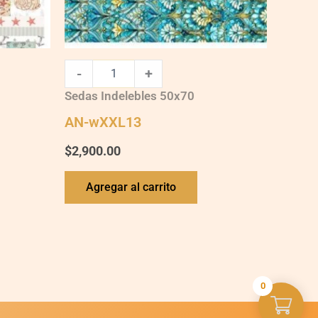
-
+
Sedas Indelebles 50x70
AN-wXXL13
$
2,900.00
Agregar al carrito
0