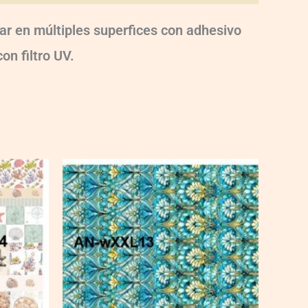
r en múltiples superfices con adhesivo
on filtro UV.
AN-
wXXL13
quantity