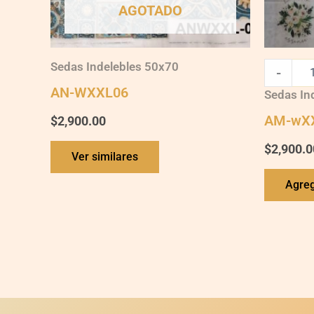
AGOTADO
Sedas Indelebles 50x70
-
AN-WXXL06
Sedas In
AM-wX
$
2,900.00
$
2,900.0
Ver similares
Agreg