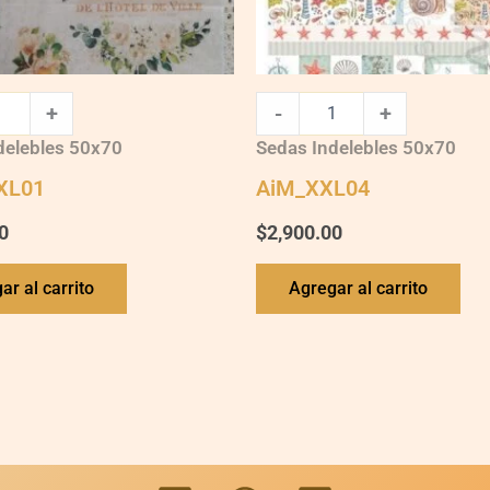
+
-
+
delebles 50x70
Sedas Indelebles 50x70
XL01
AiM_XXL04
0
$
2,900.00
ar al carrito
Agregar al carrito