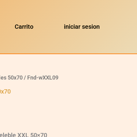
Carrito
iniciar sesion
les 50x70
/ Fnd-wXXL09
0x70
eleble XXL 50×70