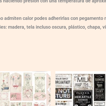
dos haciendo presión con una temperatura de apr
 no admiten calor podes adherirlas con pegamento m
es: madera, tela incluso oscura, plástico, chapa, v
Ch-
wXXL142
quantity