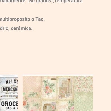
oximadamente 150 grados (Temperatura
ultiproposito o Tac.
idrio, cerámica.
Ch-
wXXL111
quantity