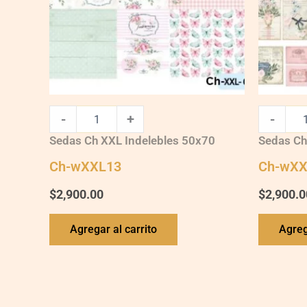
-
+
-
Sedas Ch XXL Indelebles 50x70
Sedas Ch
Ch-wXXL13
Ch-wXX
$
2,900.00
$
2,900.0
Agregar al carrito
Agreg