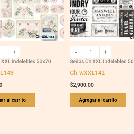
+
-
+
 XXL Indelebles 50x70
Sedas Ch XXL Indelebles 5
L143
Ch-wXXL142
0
$
2,900.00
ar al carrito
Agregar al carrito