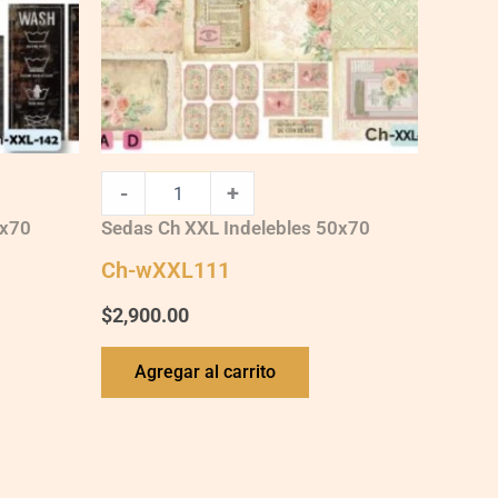
-
+
0x70
Sedas Ch XXL Indelebles 50x70
Ch-wXXL111
$
2,900.00
Agregar al carrito