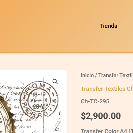
Tienda
Ch-
Inicio
/
Transfer Texti
TC-
295
Transfer Textiles C
quantity
Ch-TC-295
$
2,900.00
Transfer Color A4 (