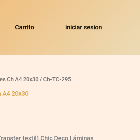
Carrito
iniciar sesion
les Ch A4 20x30
/ Ch-TC-295
h A4 20x30
Transfer textil) Chic Deco Láminas