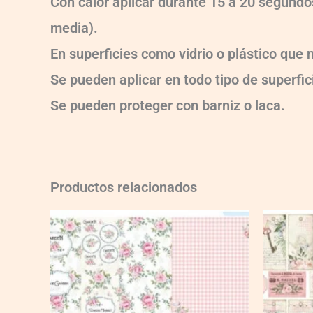
Con calor aplicar durante 15 a 20 segun
media).
En superficies como vidrio o plástico que
Se pueden aplicar en todo tipo de superfici
Se pueden proteger con barniz o laca.
Productos relacionados
Ch-
Ch-
wXXL13
wXXL143
quantity
quantity