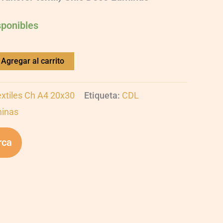
sponibles
Agregar al carrito
extiles Ch A4 20x30
Etiqueta:
CDL
minas
rca