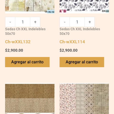
-
+
-
+
Sedas Ch XXL Indelebles
Sedas Ch XXL Indelebles
50x70
50x70
Ch-wXXL132
Ch-wXXL114
$
2,900.00
$
2,900.00
Agregar al carrito
Agregar al carrito
Ch-
Ch-
wXXL121
wXXL117
quantity
quantity