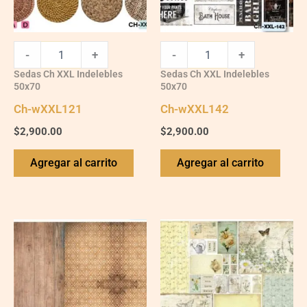
-
+
-
+
Sedas Ch XXL Indelebles
Sedas Ch XXL Indelebles
50x70
50x70
Ch-wXXL121
Ch-wXXL142
$
2,900.00
$
2,900.00
Agregar al carrito
Agregar al carrito
Ch-
Ch-
wXXL109
wXXL133
quantity
quantity