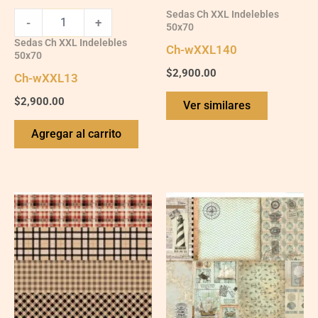
Sedas Ch XXL Indelebles
-
+
50x70
Sedas Ch XXL Indelebles
Ch-wXXL140
50x70
$
2,900.00
Ch-wXXL13
$
2,900.00
Ver similares
Agregar al carrito
Ch-
Ch-
wXXL119
wXXL108
quantity
quantity