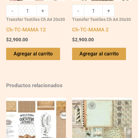
-
+
-
+
Transfer Textiles Ch A4 20x30
Transfer Textiles Ch A4 20x30
Ch-TC-MAMA 12
Ch-TC-MAMA 2
$
2,900.00
$
2,900.00
Agregar al carrito
Agregar al carrito
Productos relacionados
Ch-
Ch-
wXXL134
wXXL108
quantity
quantity