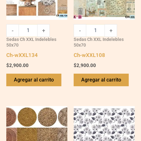
-
+
-
+
Sedas Ch XXL Indelebles
Sedas Ch XXL Indelebles
50x70
50x70
Ch-wXXL134
Ch-wXXL108
$
2,900.00
$
2,900.00
Agregar al carrito
Agregar al carrito
Ch-
Ch-
wXXL122
wXXL114
quantity
quantity