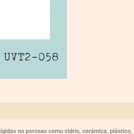
oraciones (0)
rígidas no porosas como vidrio, cerámica, plástic