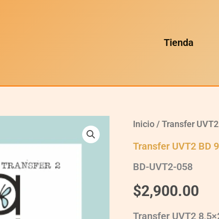
Tienda
BD-
Inicio
/
Transfer UVT2
UVT2-
058
Transfer UVT2 BD 
quantity
BD-UVT2-058
$
2,900.00
Transfer UVT2 8,5