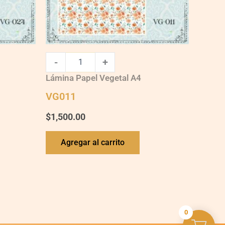
-
+
Lámina Papel Vegetal A4
VG011
$
1,500.00
Agregar al carrito
0