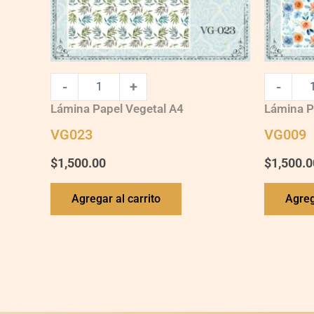
-
+
-
Lámina Papel Vegetal A4
Lámina P
VG023
VG009
$
1,500.00
$
1,500.0
Agregar al carrito
Agreg