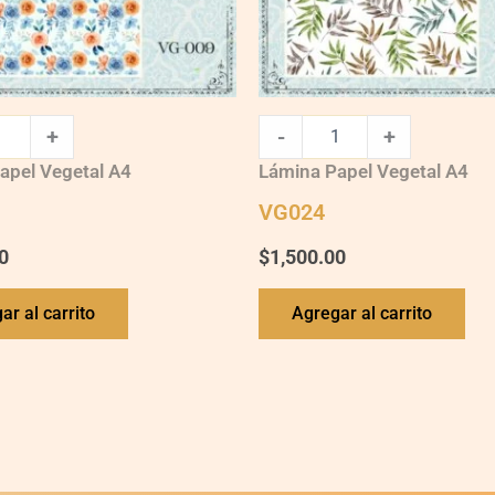
+
-
+
apel Vegetal A4
Lámina Papel Vegetal A4
VG024
0
$
1,500.00
ar al carrito
Agregar al carrito