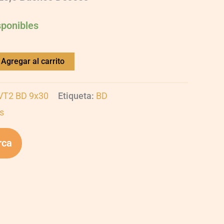
sponibles
Agregar al carrito
UVT2 BD 9x30
Etiqueta:
BD
s
rca