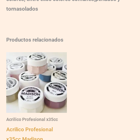
tornasolados
Productos relacionados
Este
producto
tiene
varias
variantes.
Las
opciones
Acrilico Profesional x35cc
se
Acrilico Profesional
pueden
x35cc Madison