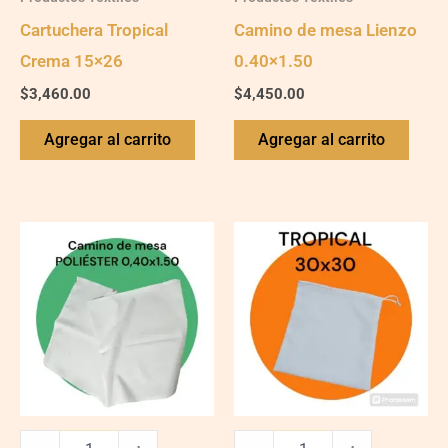
Cartuchera Tropical
Camino de mesa Lienzo
Crema 15×26
0.40×1.50
$
3,460.00
$
4,450.00
Agregar al carrito
Agregar al carrito
Camino
Bolsita
de
Tropical
mesa
Crema
Polyester
30x30
0.40x1.50
quantity
quantity