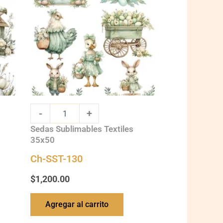
quantity
-
+
Sedas Sublimables Textiles
35x50
Ch-SST-130
$
1,200.00
Agregar al carrito