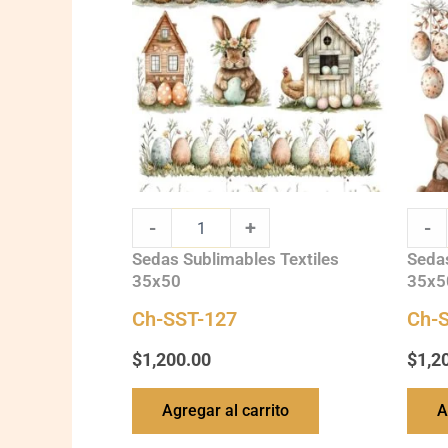
quantity
quanti
-
+
-
Sedas Sublimables Textiles
Sedas
35x50
35x5
Ch-SST-127
Ch-
$
1,200.00
$
1,2
Agregar al carrito
A