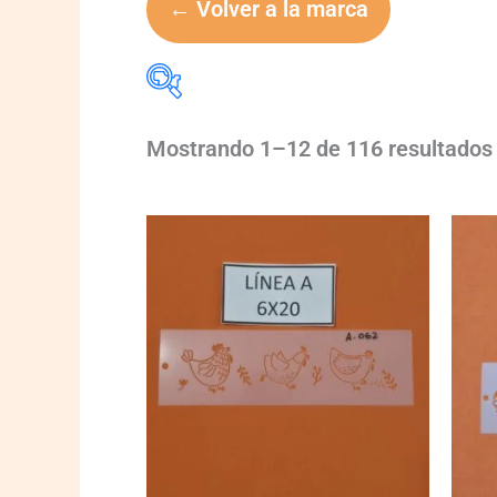
← Volver a la marca
Mostrando 1–12 de 116 resultados
marca
marca
A062
A070
quantity
quanti