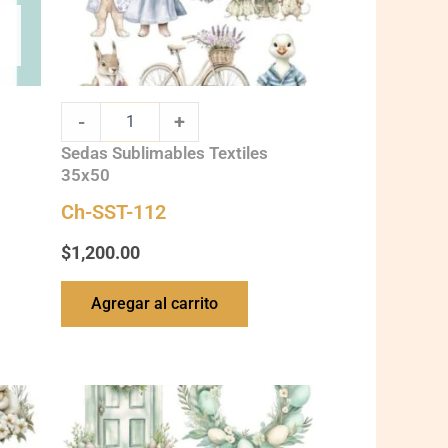
-
+
Sedas Sublimables Textiles
35x50
Ch-SST-112
$
1,200.00
Agregar al carrito
Ch-
SST-
130