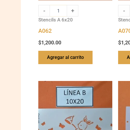
-
+
-
Stencils A 6x20
Stenc
A062
A07
$
1,200.00
$
1,2
Agregar al carrito
A
B060
B108
quantity
quanti