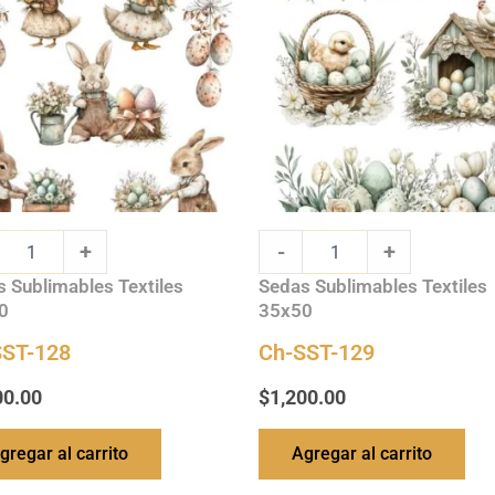
ty
quantity
+
-
+
 Sublimables Textiles
Sedas Sublimables Textiles
0
35x50
SST-128
Ch-SST-129
00.00
$
1,200.00
gregar al carrito
Agregar al carrito