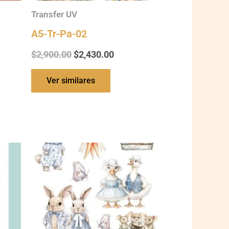
Transfer UV
A5-Tr-Pa-02
$
2,900.00
$
2,430.00
Ver similares
Ch-
SST-
112
quantity
.00.