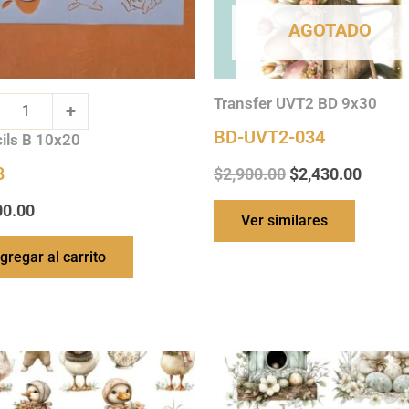
AGOTADO
Transfer UVT2 BD 9x30
+
BD-UVT2-034
ils B 10x20
8
$
2,900.00
$
2,430.00
00.00
Ver similares
gregar al carrito
Ch-
SST-
129