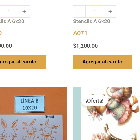
+
-
+
ils A 6x20
Stencils A 6x20
0
A071
00.00
$
1,200.00
gregar al carrito
Agregar al carrito
El
El
ty
precio
precio
¡Oferta!
original
actual
era:
es:
$2,900.00.
$2,430