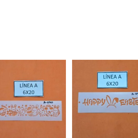
A071
ty
quantity