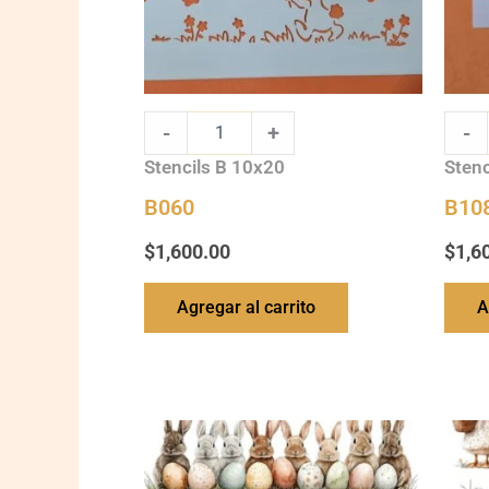
-
+
-
Stencils B 10x20
Stenc
B060
B10
$
1,600.00
$
1,6
Agregar al carrito
A
Ch-
Ch-
SST-
SST-
127
128