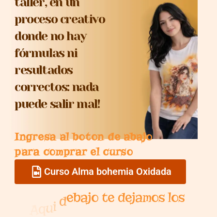
taller, en un
proceso creativo
donde no hay
fórmulas ni
resultados
correctos: nada
puede salir mal!
Ingresa al boton de abajo
COMPRAR CURSO
para comprar el curso
Curso Alma bohemia Oxidada
s
o
l
s
o
m
a
j
e