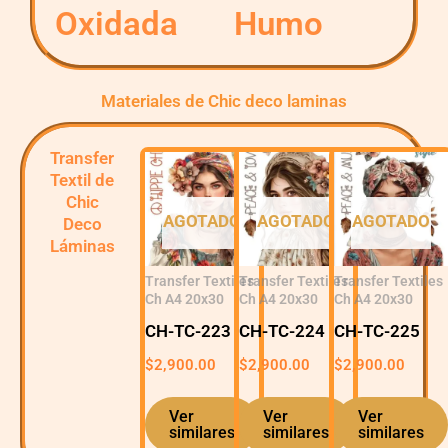
Oxidada
Humo
Materiales de Chic deco laminas
Transfer
Textil de
Chic
AGOTADO
AGOTADO
AGOTADO
Deco
Láminas
Transfer Textiles
Transfer Textiles
Transfer Textiles
Ch A4 20x30
Ch A4 20x30
Ch A4 20x30
CH-TC-223
CH-TC-224
CH-TC-225
$
2,900.00
$
2,900.00
$
2,900.00
Ver
Ver
Ver
similares
similares
similares