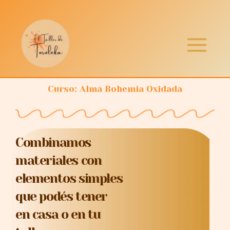
Ir
al
contenido
Curso: Alma Bohemia Oxidada
Combinamos
materiales con
elementos simples
que podés tener
en casa o en tu