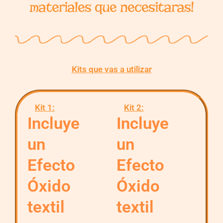
m
a
t
e
r
i
a
l
e
s
q
u
e
n
e
c
e
s
i
t
a
r
a
s
!
Kits que vas a utilizar
Kit 1:
Kit 2:
Incluye
Incluye
un
un
Efecto
Efecto
Óxido
Óxido
textil
textil