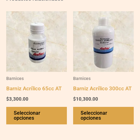
Este
Es
producto
pr
tiene
ti
varias
va
variantes.
va
Las
La
opciones
op
Barnices
Barnices
se
se
Barniz Acrílico 65cc AT
Barniz Acrílico 300cc AT
pueden
pu
$
3,300.00
$
10,300.00
elegir
ele
en
en
Seleccionar
Seleccionar
opciones
opciones
la
la
página
pá