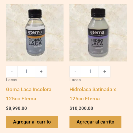
del
de
Goma
Hidrolaca
producto
pr
Laca
Satinada
Incolora
x
125cc
125cc
Eterna
Eterna
quantity
quantity
-
+
-
+
Lacas
Lacas
Goma Laca Incolora
Hidrolaca Satinada x
125cc Eterna
125cc Eterna
$
8,990.00
$
10,200.00
Agregar al carrito
Agregar al carrito